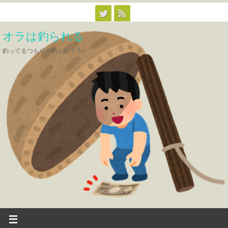
コ
ン
オラは釣られる
テ
ン
釣ってるつもりが釣られてる!?
ツ
へ
ス
キ
ッ
プ