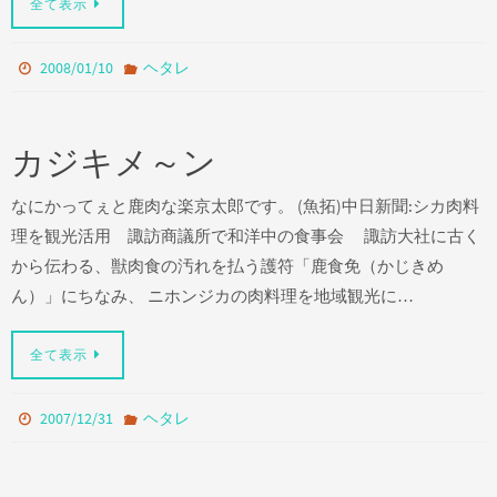
全て表示
2008/01/10
ヘタレ
カジキメ～ン
なにかってぇと鹿肉な楽京太郎です。 (魚拓)中日新聞:シカ肉料
理を観光活用 諏訪商議所で和洋中の食事会 諏訪大社に古く
から伝わる、獣肉食の汚れを払う護符「鹿食免（かじきめ
ん）」にちなみ、 ニホンジカの肉料理を地域観光に…
全て表示
2007/12/31
ヘタレ