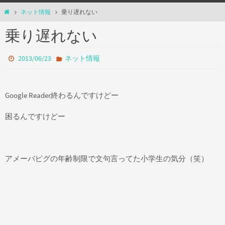
ホ
ネット情報
乗り遅れない
ー
乗り遅れない
ム
2013/06/23
ネット情報
Google Reader終わるんですけどー
困るんですけどー
アメーバピグの年齢制限で文句言ってた小学生の気分（笑）