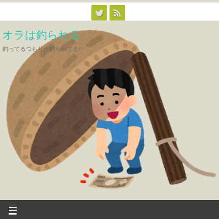
コ
ン
オラは釣られる
テ
ン
釣ってるつもりが釣られてる!?
ツ
へ
ス
キ
ッ
プ