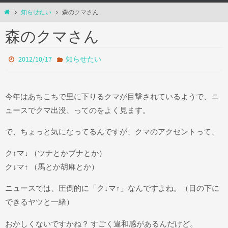
ホ
知らせたい
森のクマさん
ー
森のクマさん
ム
2012/10/17
知らせたい
今年はあちこちで里に下りるクマが目撃されているようで、ニ
ュースでクマ出没、ってのをよく見ます。
で、ちょっと気になってるんですが、クマのアクセントって、
ク↑マ↓ （ツナとかブナとか）
ク↓マ↑ （馬とか胡麻とか）
ニュースでは、圧倒的に「ク↓マ↑」なんですよね。（目の下に
できるヤツと一緒）
おかしくないですかね？ すごく違和感があるんだけど。