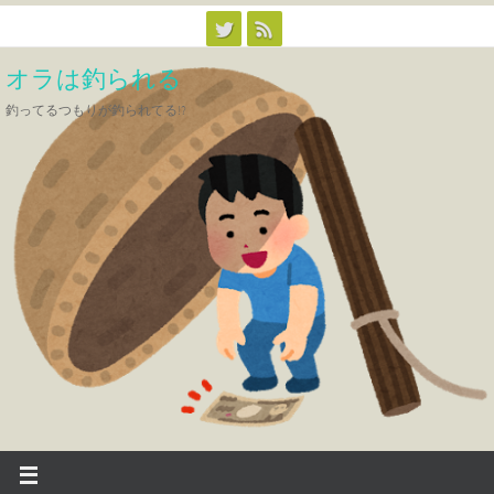
コ
ン
オラは釣られる
テ
ン
釣ってるつもりが釣られてる!?
ツ
へ
ス
キ
ッ
プ