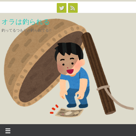
コ
ン
オラは釣られる
テ
ン
釣ってるつもりが釣られてる!?
ツ
へ
ス
キ
ッ
プ