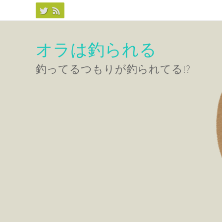
コ
ン
テ
オラは釣られる
ン
釣ってるつもりが釣られてる!?
ツ
へ
ス
キ
ッ
プ