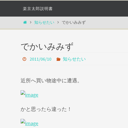
コ
楽京太郎説明書
ン
テ
ホ
知らせたい
でかいみみず
ン
ー
ツ
ム
へ
でかいみみず
ス
キ
2011/06/10
知らせたい
ッ
プ
近所へ買い物途中に遭遇。
かと思ったら違った！